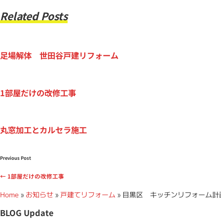
フ
Related Posts
ォ
ー
足場解体 世田谷戸建リフォーム
ム
＆
1部屋だけの改修工事
リ
ノ
丸窓加工とカルセラ施工
ベ
ー
Previous Post
リ
←
1部屋だけの改修工事
Home
»
お知らせ
»
戸建てリフォーム
»
目黒区 キッチンリフォーム計
ョ
BLOG Update
ン