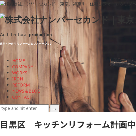
株
式
Architectural
production
会
東京・神奈川 リフォーム＆リノベーション
社
HOME
ナ
COMPANY
WORKS
ン
IRON
REFORM
バ
NEWS＆BLOG
CONTACT
ー
セ
目黒区 キッチンリフォーム計画中
カ