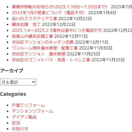
事務所移転のお知らせ(2023.7.18日〜7.20日まで）
2023年7
2023年1月の営業について（電話不可）
2023年1月4日
品川のエクステリア工事
2022年12月22日
鍼灸店舗 完了
2022年12月22日
2023.1.4〜2023.2.3海外出張中につき電話不可
2022年12月2
南青山の鍼灸店舗工事
2022年12月11日
渋谷区マンションのキッチン交換
2022年12月11日
ワンルーム物件漏水修理・配管工事
2022年11月30日
渋谷区マンション 漏水修理
2022年11月25日
渋谷区のユニットバス・洗面・トイレ工事
2022年11月25日
アーカイブ
ア
ー
Categories
カ
イ
戸建てリフォーム
ブ
マンションリフォーム
アイアン製品
近況
お知らせ