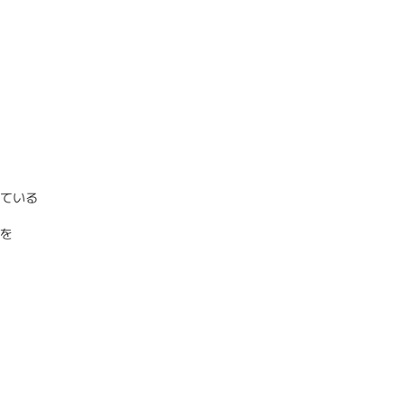
ている
を