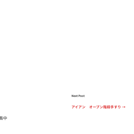
Next Post
アイアン オープン階段手すり
→
画中