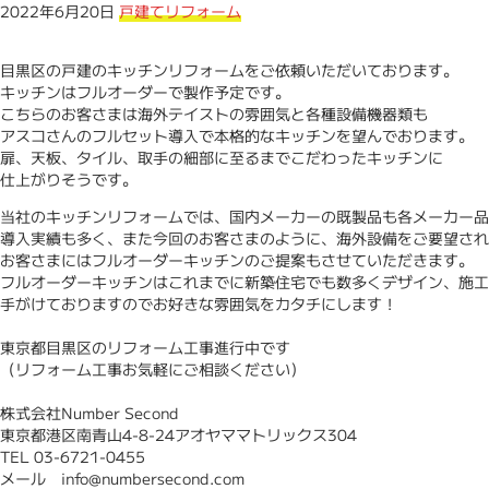
ン
2022年6月20日
戸建てリフォーム
ド
目黒区の戸建のキッチンリフォームをご依頼いただいております。
｜
キッチンはフルオーダーで製作予定です。
こちらのお客さまは海外テイストの雰囲気と各種設備機器類も
東
アスコさんのフルセット導入で本格的なキッチンを望んでおります。
扉、天板、タイル、取手の細部に至るまでこだわったキッチンに
京、
仕上がりそうです。
当社のキッチンリフォームでは、国内メーカーの既製品も各メーカー品
神
導入実績も多く、また今回のお客さまのように、海外設備をご要望され
お客さまにはフルオーダーキッチンのご提案もさせていただきます。
奈
フルオーダーキッチンはこれまでに新築住宅でも数多くデザイン、施工
手がけておりますのでお好きな雰囲気をカタチにします！
川・
東京都目黒区のリフォーム工事進行中です
住
（リフォーム工事お気軽にご相談ください）
宅
株式会社Number Second
東京都港区南青山4-8-24アオヤママトリックス304
リ
TEL 03-6721-0455
メール info@numbersecond.com